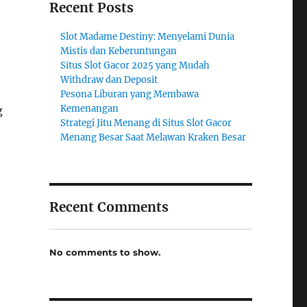
Recent Posts
Slot Madame Destiny: Menyelami Dunia
Mistis dan Keberuntungan
Situs Slot Gacor 2025 yang Mudah
Withdraw dan Deposit
Pesona Liburan yang Membawa
Kemenangan
g
Strategi Jitu Menang di Situs Slot Gacor
Menang Besar Saat Melawan Kraken Besar
Recent Comments
No comments to show.