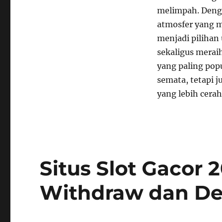
melimpah. Denga
atmosfer yang 
menjadi pilihan
sekaligus meraih
yang paling pop
semata, tetapi 
yang lebih cerah
Situs Slot Gacor
Withdraw dan De