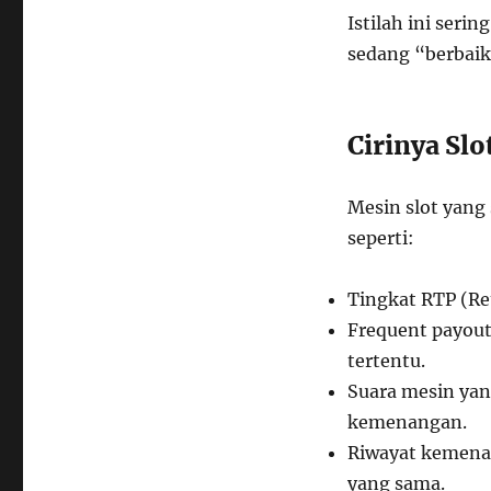
Istilah ini ser
sedang “berbaik
Cirinya Slo
Mesin slot yang 
seperti:
Tingkat RTP (Ret
Frequent payout
tertentu.
Suara mesin ya
kemenangan.
Riwayat kemenan
yang sama.