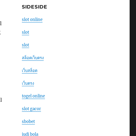
SIDESIDE
slot online
l
g
slot
slot
สล็อตเว็บตรง
เว็บสล็อต
เว็บตรง
togel online
l
slot gacor
sbobet
judi bola