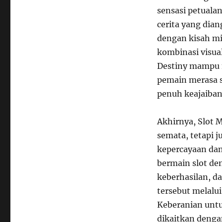
sensasi petuala
cerita yang dian
dengan kisah mi
kombinasi visu
Destiny mampu
pemain merasa s
penuh keajaiba
Akhirnya, Slot 
semata, tetapi 
kepercayaan da
bermain slot d
keberhasilan, 
tersebut melalu
Keberanian untu
dikaitkan deng