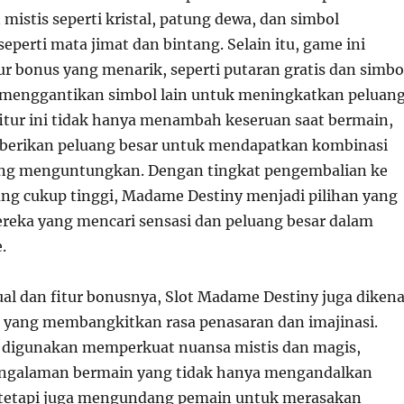
mistis seperti kristal, patung dewa, dan simbol
perti mata jimat dan bintang. Selain itu, game ini
r bonus yang menarik, seperti putaran gratis dan simbo
 menggantikan simbol lain untuk meningkatkan peluan
itur ini tidak hanya menambah keseruan saat bermain,
mberikan peluang besar untuk mendapatkan kombinasi
g menguntungkan. Dengan tingkat pengembalian ke
ng cukup tinggi, Madame Destiny menjadi pilihan yang
reka yang mencari sensasi dan peluang besar dalam
.
ual dan fitur bonusnya, Slot Madame Destiny juga dikena
 yang membangkitkan rasa penasaran dan imajinasi.
g digunakan memperkuat nuansa mistis dan magis,
ngalaman bermain yang tidak hanya mengandalkan
tetapi juga mengundang pemain untuk merasakan