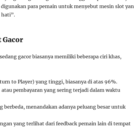
ing digunakan para pemain untuk menyebut mesin slot ya
 hati”.
t Gacor
sedang gacor biasanya memiliki beberapa ciri khas,
urn to Player) yang tinggi, biasanya di atas 96%.
 atau pembayaran yang sering terjadi dalam waktu
ng berbeda, menandakan adanya peluang besar untuk
gan yang terlihat dari feedback pemain lain di tempat